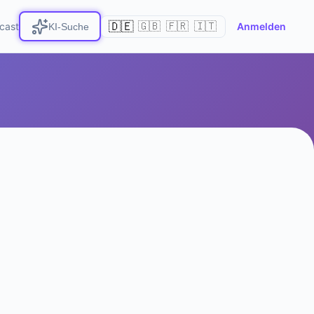
🇩🇪
cast
🇬🇧
🇫🇷
🇮🇹
Anmelden
KI-Suche