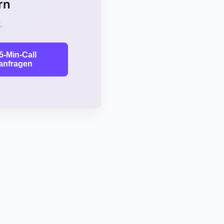
rn
.
5-Min-Call
anfragen