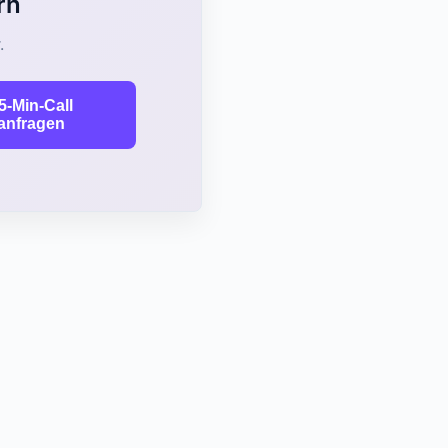
rn
.
5-Min-Call
anfragen