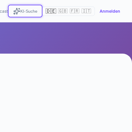
🇩🇪
cast
🇬🇧
🇫🇷
🇮🇹
Anmelden
KI-Suche