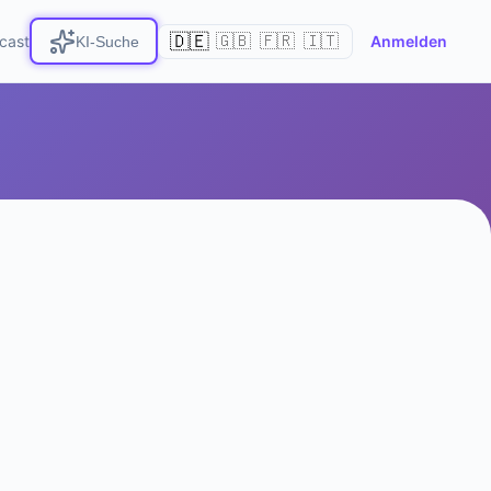
🇩🇪
cast
🇬🇧
🇫🇷
🇮🇹
Anmelden
KI-Suche