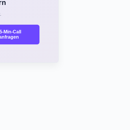
rn
.
5-Min-Call
anfragen