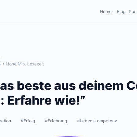
Home
Blog
Pod
e
 • None Min. Lesezeit
as beste aus deinem 
: Erfahre wie!”
vation
#Erfolg
#Erfahrung
#Lebenskompetenz