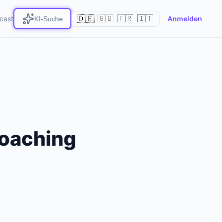
🇩🇪
cast
🇬🇧
🇫🇷
🇮🇹
Anmelden
KI-Suche
Coaching