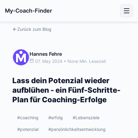
My-Coach-Finder
Zurück zum Blog
Hannes Fehre
07. May 2024 • None Min. Lesezeit
Lass dein Potenzial wieder
aufblühen - ein Fünf-Schritte-
Plan für Coaching-Erfolge
#coaching
#erfolg
#Lebensziele
#potenzial
#persönlichkeitsentwicklung