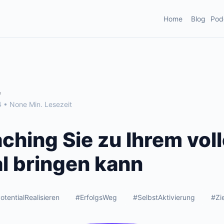
Home
Blog
Pod
e
 • None Min. Lesezeit
ching Sie zu Ihrem vol
al bringen kann
otentialRealisieren
#ErfolgsWeg
#SelbstAktivierung
#Zi