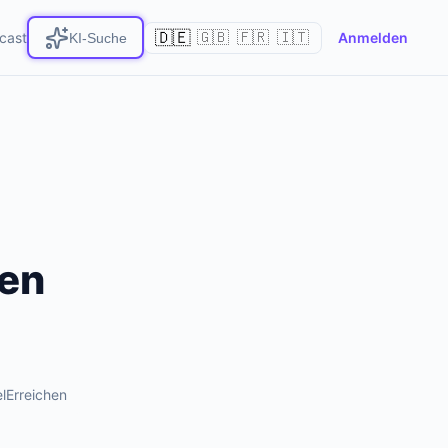
🇩🇪
cast
🇬🇧
🇫🇷
🇮🇹
Anmelden
KI-Suche
len
elErreichen