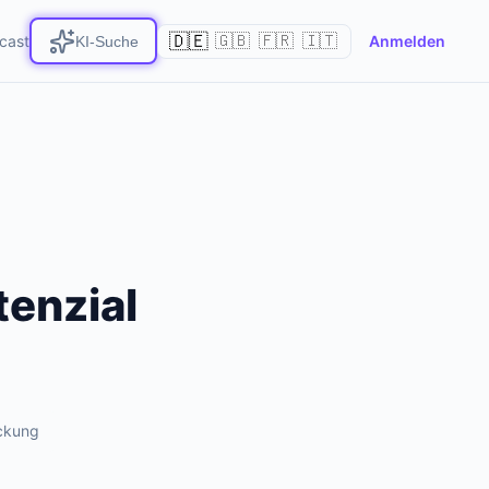
🇩🇪
cast
🇬🇧
🇫🇷
🇮🇹
Anmelden
KI-Suche
tenzial
ckung