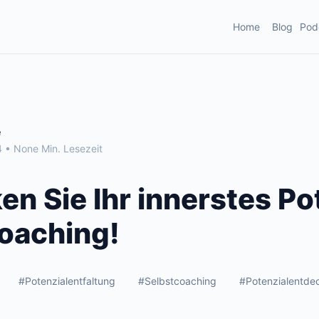
Home
Blog
Pod
e
 • None Min. Lesezeit
n Sie Ihr innerstes Po
oaching!
#Potenzialentfaltung
#Selbstcoaching
#Potenzialentde