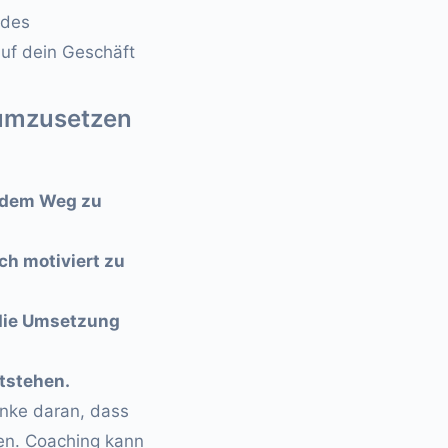
 des
f dein Geschäft
 umzusetzen
f dem Weg zu
ch motiviert zu
r die Umsetzung
ntstehen.
enke daran, dass
ten. Coaching kann