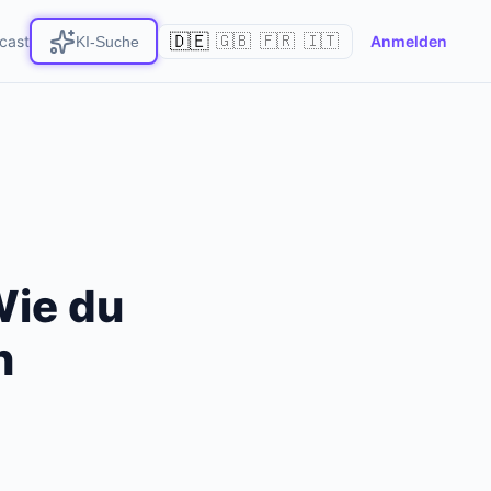
🇩🇪
cast
🇬🇧
🇫🇷
🇮🇹
Anmelden
KI-Suche
Wie du
n