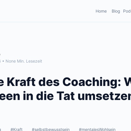
Home
Blog
Pod
e
 • None Min. Lesezeit
e Kraft des Coaching: 
deen in die Tat umsetze
g
#Kraft
#selbstbewusstsein
#mentalesWohlsein