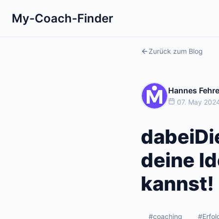
My-Coach-Finder
Zurück zum Blog
Hannes Fehr
07. May 2024
dabeiDi
deine I
kannst!
#coaching
#Erfol