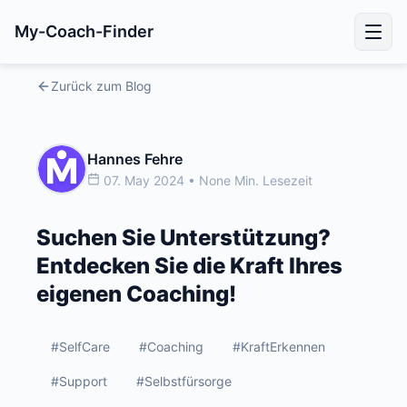
My-Coach-Finder
Zurück zum Blog
Hannes Fehre
07. May 2024 • None Min. Lesezeit
Suchen Sie Unterstützung?
Entdecken Sie die Kraft Ihres
eigenen Coaching!
#SelfCare
#Coaching
#KraftErkennen
#Support
#Selbstfürsorge