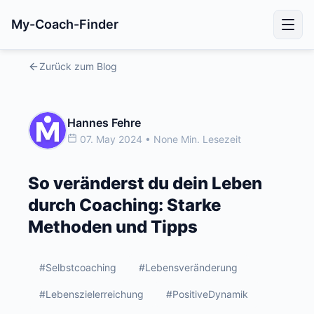
My-Coach-Finder
Zurück zum Blog
Hannes Fehre
07. May 2024 • None Min. Lesezeit
So veränderst du dein Leben
durch Coaching: Starke
Methoden und Tipps
#Selbstcoaching
#Lebensveränderung
#Lebenszielerreichung
#PositiveDynamik