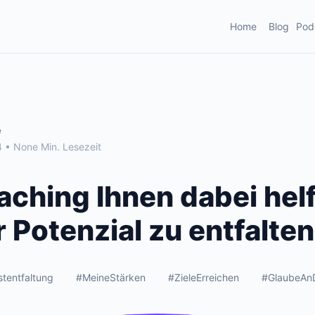
Home
Blog
Pod
e
 • None Min. Lesezeit
aching Ihnen dabei hel
r Potenzial zu entfalten
stentfaltung
#MeineStärken
#ZieleErreichen
#GlaubeAn