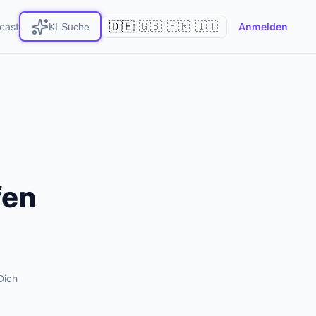
🇩🇪
cast
🇬🇧
🇫🇷
🇮🇹
Anmelden
KI-Suche
fen
Dich