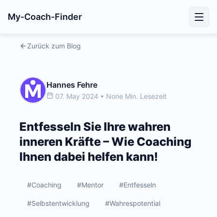
My-Coach-Finder
Zurück zum Blog
Hannes Fehre
07. May 2024 • None Min. Lesezeit
Entfesseln Sie Ihre wahren
inneren Kräfte – Wie Coaching
Ihnen dabei helfen kann!
#Coaching
#Mentor
#Entfesseln
#Selbstentwicklung
#Wahrespotential