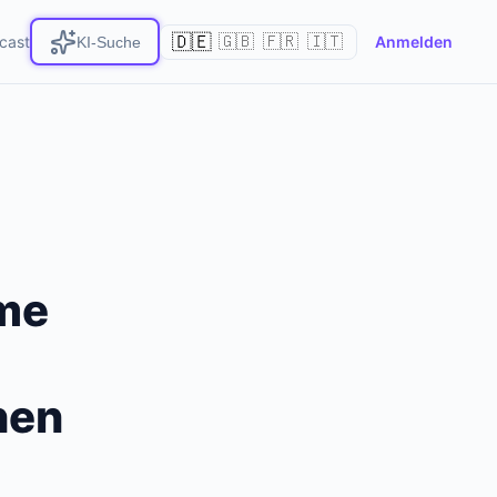
🇩🇪
cast
🇬🇧
🇫🇷
🇮🇹
Anmelden
KI-Suche
me
hen