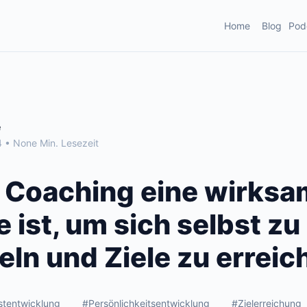
Home
Blog
Pod
e
 • None Min. Lesezeit
Coaching eine wirksa
ist, um sich selbst zu
eln und Ziele zu erreic
stentwicklung
#Persönlichkeitsentwicklung
#Zielerreichung