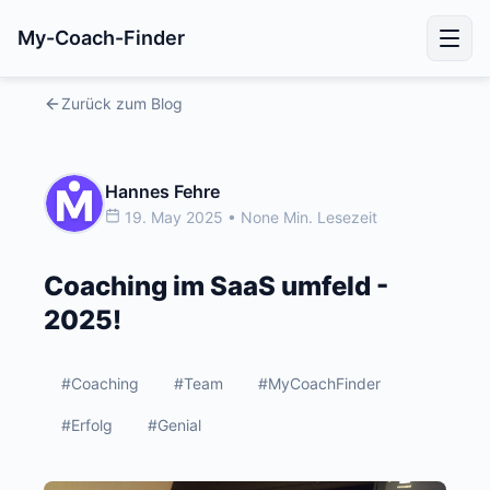
My-Coach-Finder
Zurück zum Blog
Hannes Fehre
19. May 2025 • None Min. Lesezeit
Coaching im SaaS umfeld -
2025!
#Coaching
#Team
#MyCoachFinder
#Erfolg
#Genial